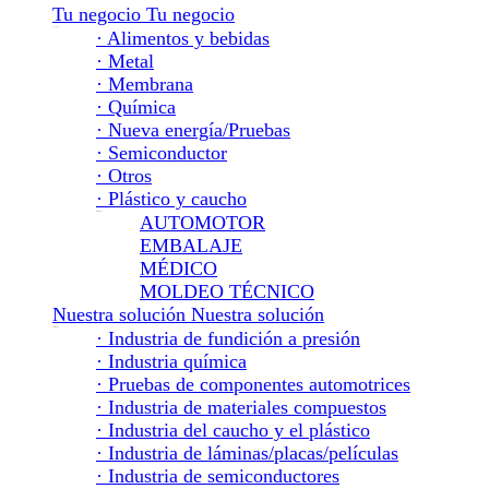
Tu negocio
Tu negocio
Tu negocio
· Alimentos y bebidas
· Metal
· Membrana
· Química
· Nueva energía/Pruebas
· Semiconductor
· Otros
· Plástico y caucho
Plástico y caucho
AUTOMOTOR
EMBALAJE
MÉDICO
MOLDEO TÉCNICO
Nuestra solución
Nuestra solución
Nuestra solución
· Industria de fundición a presión
· Industria química
· Pruebas de componentes automotrices
· Industria de materiales compuestos
· Industria del caucho y el plástico
· Industria de láminas/placas/películas
· Industria de semiconductores