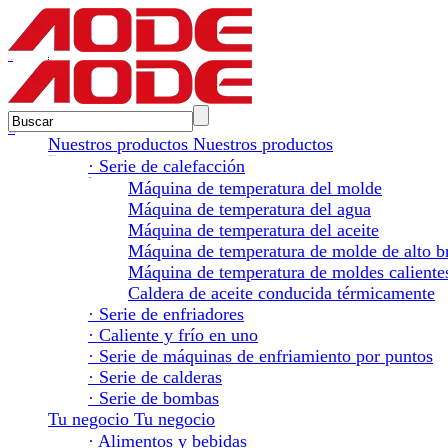
en
pt
Contáctenos
Chatea con expertos
Nuestros productos
Nuestros productos
Nuestros productos
· Serie de calefacción
Serie de calefacción
Máquina de temperatura del molde
Máquina de temperatura del agua
Máquina de temperatura del aceite
Máquina de temperatura de molde de alto br
Máquina de temperatura de moldes calientes
Caldera de aceite conducida térmicamente
· Serie de enfriadores
· Caliente y frío en uno
· Serie de máquinas de enfriamiento por puntos
· Serie de calderas
· Serie de bombas
Tu negocio
Tu negocio
Tu negocio
· Alimentos y bebidas