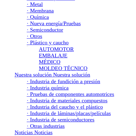
· Metal
· Membrana
· Química
· Nueva energía/Pruebas
· Semiconductor
· Otros
· Plástico y caucho
Plástico y caucho
AUTOMOTOR
EMBALAJE
MÉDICO
MOLDEO TÉCNICO
Nuestra solución
Nuestra solución
Nuestra solución
· Industria de fundición a presión
· Industria química
· Pruebas de componentes automotrices
· Industria de materiales compuestos
· Industria del caucho y el plástico
· Industria de láminas/placas/películas
· Industria de semiconductores
· Otras industrias
Noticias
Noticias
Noticias